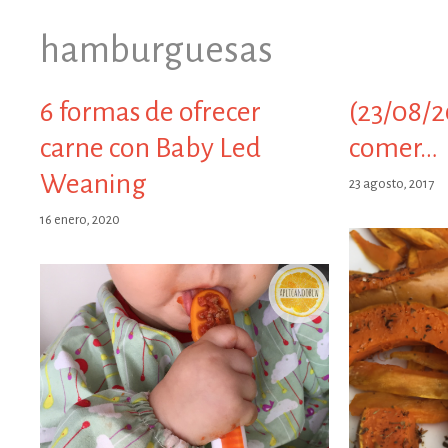
hamburguesas
6 formas de ofrecer
(23/08/2
carne con Baby Led
comer…
Weaning
23 agosto, 2017
16 enero, 2020