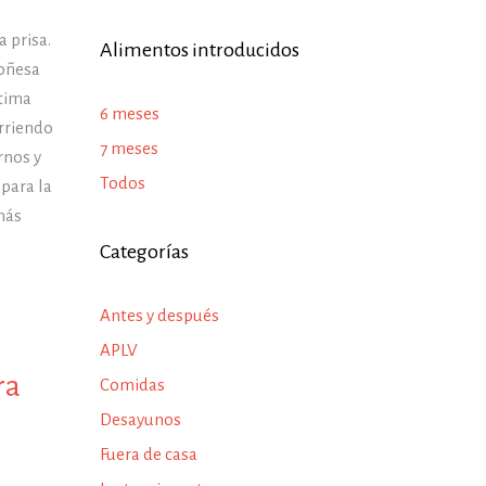
 prisa.
Alimentos introducidos
loñesa
ltima
6 meses
rriendo
7 meses
rnos y
Todos
 para la
más
Categorías
Antes y después
APLV
ra
Comidas
Desayunos
Fuera de casa