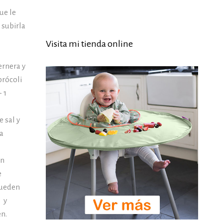
ue le
 subirla
Visita mi tienda online
ernera y
brócoli
 1
 sal y
a
én
e
pueden
, y
n.