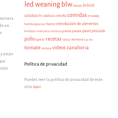
led weaning
blw
brócoli
boniato
comidas
calabacín
cebolla
calabaza
ensalada
 ternera
introducción de alimentos
huevo
hamburguesas
ado en
pavo
pescado
pasta
patata
manzana
lentejas
merluza
s
pollo
recetas
ternera
queso
salsas
tips blw
tomate
zanahoria
videos
verduras
 y están
que
Política de privacidad
ustan
Puedes leer la política de privacidad de este
sitio
aquí
.