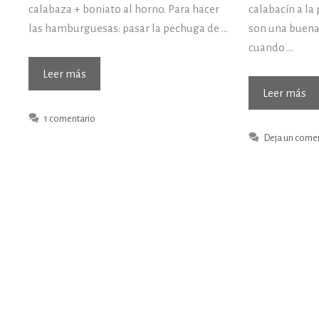
calabaza + boniato al horno. Para hacer
calabacín a l
las hamburguesas: pasar la pechuga de …
son una buena 
cuando …
(29/08/2016)
Leer más
Hoy
(1
Leer más
de
Ho
1 comentario
comer…
de
Deja un come
co