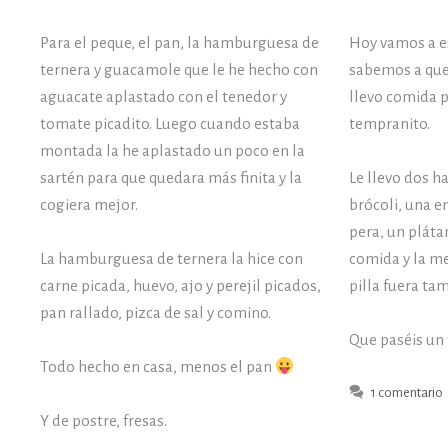
Para el peque, el pan, la hamburguesa de
Hoy vamos a e
ternera y guacamole que le he hecho con
sabemos a qu
aguacate aplastado con el tenedor y
llevo comida 
tomate picadito. Luego cuando estaba
tempranito.
montada la he aplastado un poco en la
sartén para que quedara más finita y la
Le llevo dos 
cogiera mejor.
brócoli, una 
pera, un plátan
La hamburguesa de ternera la hice con
comida y la me
carne picada, huevo, ajo y perejil picados,
pilla fuera t
pan rallado, pizca de sal y comino.
Que paséis un 
Todo hecho en casa, menos el pan
1 comentario
Y de postre, fresas.