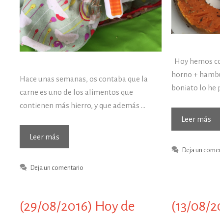
Hoy hemos com
horno + hamb
Hace unas semanas, os contaba que la
boniato lo he 
carne es uno de los alimentos que
contienen más hierro, y que además …
(2
Leer más
Ho
6
Leer más
de
formas
Deja un come
co
de
Deja un comentario
ofrecer
carne
con
(29/08/2016) Hoy de
(13/08/2
Baby