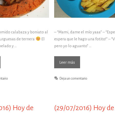
ido calabaza y boniato al
– “Mami, dame el mío yaaa” – “Espe
urguesas de ternera
El
espera que le hago una fotito!” – “V
pelado y …
pero yo lo aguanto” …
3/08/2017)
(03/03/2017)
Leer más
y
Hoy
de
ntario
Deja un comentario
mer…
comer…
016) Hoy de
(29/07/2016) Hoy de