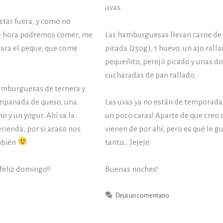
uvas.
star fuera, y como no
e hora podremos comer, me
Las hamburguesas llevan carne de
para el peque, que come
picada (250g), 1 huevo, un ajo rall
pequeñito, perejil picado y unas do
cucharadas de pan rallado.
hamburguesas de ternera y
empanada de queso, una
Las uvas ya no están de temporada
o y un yogur. Ahí va la
un poco caras! Aparte de que creo 
rienda, por si acaso nos
vienen de por ahí, pero es que le g
ambién
tanto… Jejeje
feliz domingo!!
Buenas noches!
Deja un comentario