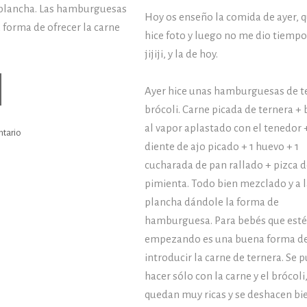
a plancha. Las hamburguesas
Hoy os enseño la comida de ayer, q
forma de ofrecer la carne
hice foto y luego no me dio tiempo
jijiji, y la de hoy.
3/08/2016)
Ayer hice unas hamburguesas de t
y
brócoli. Carne picada de ternera + 
al vapor aplastado con el tenedor +
ntario
mer…
diente de ajo picado + 1 huevo + 1
cucharada de pan rallado + pizca de
pimienta. Todo bien mezclado y a l
plancha dándole la forma de
hamburguesa. Para bebés que est
empezando es una buena forma d
introducir la carne de ternera. Se 
hacer sólo con la carne y el brócoli
quedan muy ricas y se deshacen bie