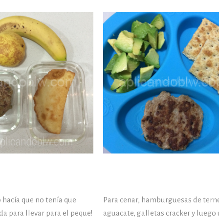
 hacía que no tenía que
Para cenar, hamburguesas de tern
a para llevar para el peque!
aguacate, galletas cracker y luego