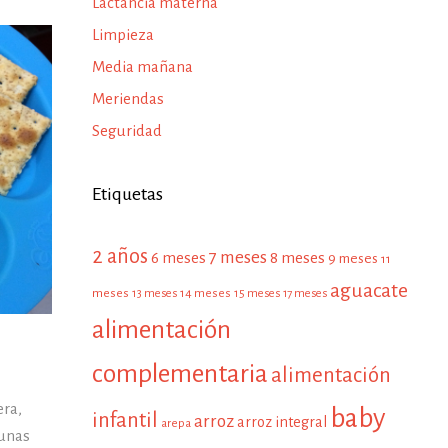
Lactancia materna
Limpieza
Media mañana
Meriendas
Seguridad
Etiquetas
2 años
7 meses
6 meses
8 meses
9 meses
11
aguacate
meses
13 meses
14 meses
15 meses
17 meses
alimentación
complementaria
alimentación
era,
baby
infantil
arroz
arroz integral
arepa
 unas