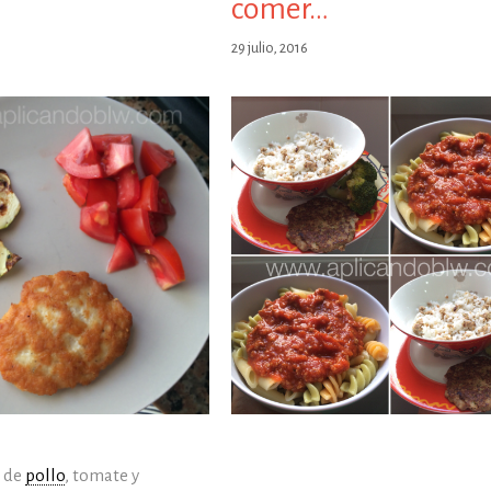
comer…
29 julio, 2016
 de
pollo
, tomate y