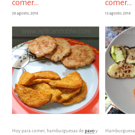
comer…
comer…
Led
29 agosto, 2016
13 agosto, 2016
Weaning
Hoy para comer, hamburguesas de
pavo
y
Hamburguesa