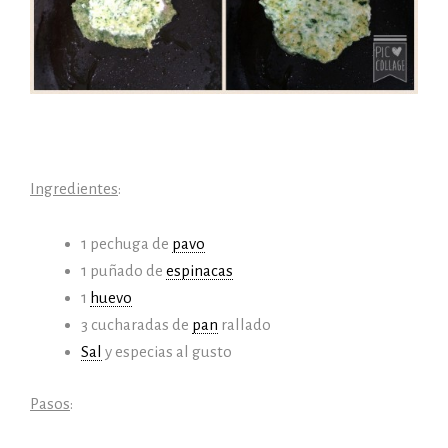
Ingredientes
:
1 pechuga de
pavo
1 puñado de
espinacas
1
huevo
3 cucharadas de
pan
rallado
Sal
y especias al gusto
Pasos
: