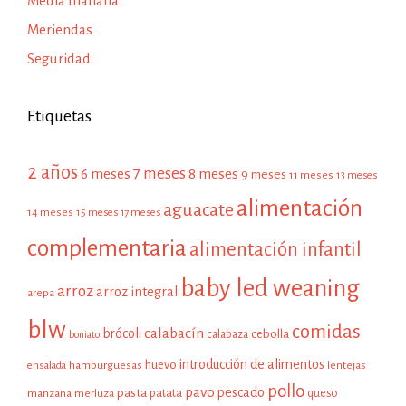
Media mañana
Meriendas
Seguridad
Etiquetas
2 años
7 meses
6 meses
8 meses
9 meses
11 meses
13 meses
alimentación
aguacate
14 meses
15 meses
17 meses
complementaria
alimentación infantil
baby led weaning
arroz
arroz integral
arepa
blw
comidas
calabacín
brócoli
cebolla
calabaza
boniato
introducción de alimentos
huevo
hamburguesas
ensalada
lentejas
pollo
pavo
pescado
pasta
patata
manzana
queso
merluza