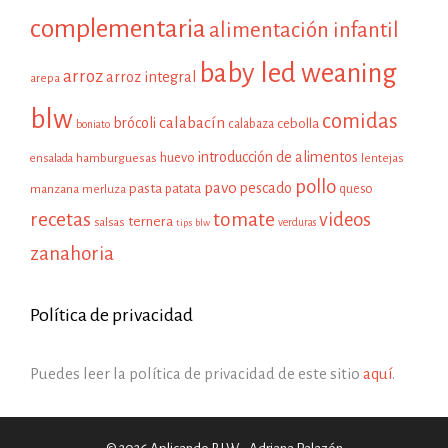
complementaria
alimentación infantil
baby led weaning
arroz
arroz integral
arepa
blw
comidas
calabacín
brócoli
cebolla
calabaza
boniato
introducción de alimentos
huevo
hamburguesas
ensalada
lentejas
pollo
pavo
pescado
pasta
patata
manzana
queso
merluza
recetas
tomate
videos
ternera
salsas
tips blw
verduras
zanahoria
Política de privacidad
Puedes leer la política de privacidad de este sitio
aquí
.