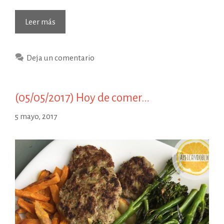
(15/06/2017)
Leer más
Hoy
de
Deja un comentario
comer…
(05/05/2017) Hoy de comer…
5 mayo, 2017