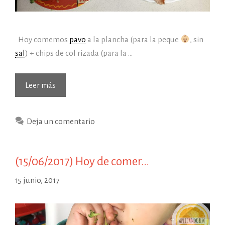
Hoy comemos
pavo
a la plancha (para la peque
, sin
sal
) + chips de col rizada (para la …
(16/07/2017)
Leer más
Hoy
de
Deja un comentario
comer…
(15/06/2017) Hoy de comer…
15 junio, 2017