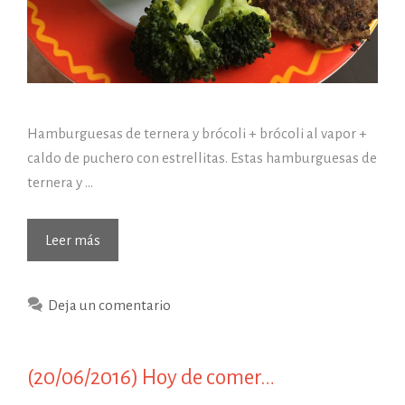
Hamburguesas de ternera y brócoli + brócoli al vapor +
caldo de puchero con estrellitas. Estas hamburguesas de
ternera y …
(02/02/2017)
Leer más
Hoy
de
Deja un comentario
comer…
(20/06/2016) Hoy de comer…