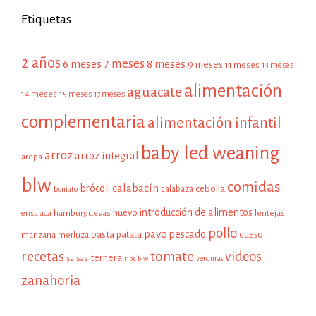
Etiquetas
2 años
7 meses
6 meses
8 meses
9 meses
11 meses
13 meses
alimentación
aguacate
14 meses
15 meses
17 meses
complementaria
alimentación infantil
baby led weaning
arroz
arroz integral
arepa
blw
comidas
calabacín
brócoli
cebolla
calabaza
boniato
introducción de alimentos
huevo
hamburguesas
ensalada
lentejas
pollo
pavo
pescado
pasta
patata
manzana
queso
merluza
recetas
tomate
videos
ternera
salsas
tips blw
verduras
zanahoria