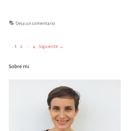
Deja un comentario
Página
Página
Página
1
2
…
4
Siguiente
→
Sobre mi