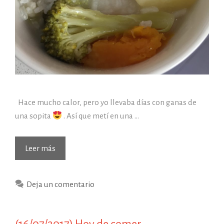
Hace mucho calor, pero yo llevaba días con ganas de
una sopita
. Así que metí en una …
(21/07/2017)
Leer más
Hoy
de
Deja un comentario
comer…