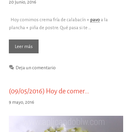
20 junio, 2016
Hoy comimos crema fría de calabacín +
pavo
a la
plancha + piña de postre. Qué pasa si te …
(20/06/2016)
Leer más
Hoy
de
Deja un comentario
comer…
(09/05/2016) Hoy de comer…
9 mayo, 2016