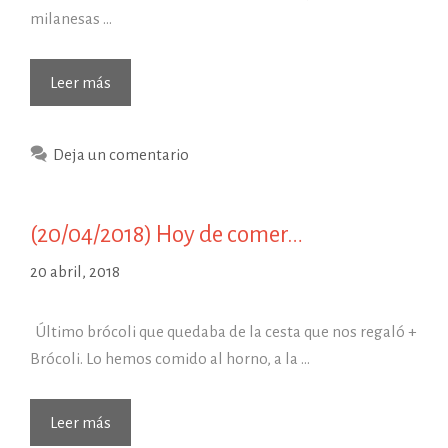
milanesas …
(26/03/2019)
Leer más
Hoy
de
Deja un comentario
comer…
(20/04/2018) Hoy de comer…
20 abril, 2018
Último brócoli que quedaba de la cesta que nos regaló +
Brócoli. Lo hemos comido al horno, a la …
(20/04/2018)
Leer más