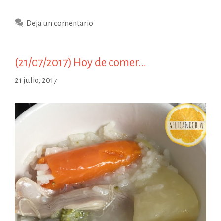
Hoy
de
Deja un comentario
comer…
(21/07/2017) Hoy de comer…
21 julio, 2017