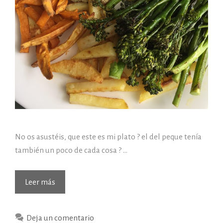
No os asustéis, que este es mi plato ? el del peque tenía
también un poco de cada cosa ? …
(05/05/2017)
Leer más
Hoy
de
Deja un comentario
comer…