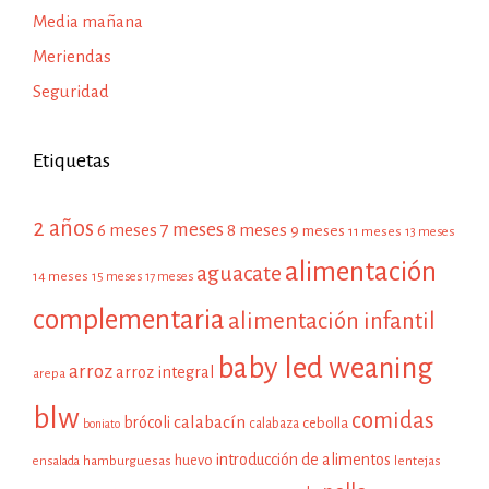
Media mañana
Meriendas
Seguridad
Etiquetas
2 años
7 meses
6 meses
8 meses
9 meses
11 meses
13 meses
alimentación
aguacate
14 meses
15 meses
17 meses
complementaria
alimentación infantil
baby led weaning
arroz
arroz integral
arepa
blw
comidas
calabacín
brócoli
cebolla
calabaza
boniato
introducción de alimentos
huevo
hamburguesas
ensalada
lentejas