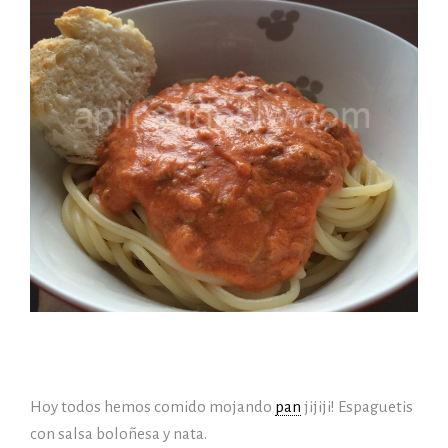
Hoy todos hemos comido mojando
pan
jijiji! Espaguetis
con salsa boloñesa y nata.