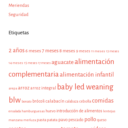
Meriendas
Seguridad
Etiquetas
2 años
7 meses
6 meses
8 meses
9 meses
11 meses
13 meses
alimentación
aguacate
14 meses
15 meses
17 meses
complementaria
alimentación infantil
baby led weaning
arroz
arroz integral
arepa
blw
comidas
calabacín
brócoli
cebolla
calabaza
boniato
introducción de alimentos
huevo
hamburguesas
ensalada
lentejas
pollo
pavo
pescado
pasta
patata
manzana
queso
merluza