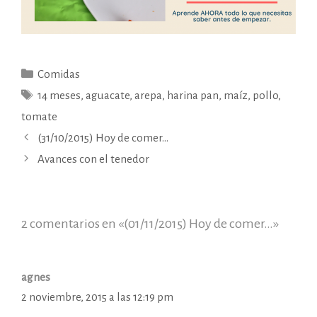
Categorías
Comidas
Etiquetas
14 meses
,
aguacate
,
arepa
,
harina pan
,
maíz
,
pollo
,
tomate
(31/10/2015) Hoy de comer…
Avances con el tenedor
2 comentarios en «(01/11/2015) Hoy de comer…»
agnes
2 noviembre, 2015 a las 12:19 pm