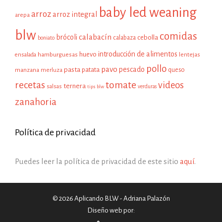
baby led weaning
arroz
arroz integral
arepa
blw
comidas
calabacín
brócoli
cebolla
calabaza
boniato
introducción de alimentos
huevo
hamburguesas
ensalada
lentejas
pollo
pavo
pescado
pasta
patata
manzana
queso
merluza
recetas
tomate
videos
ternera
salsas
tips blw
verduras
zanahoria
Política de privacidad
Puedes leer la política de privacidad de este sitio
aquí
.
© 2026 Aplicando BLW - Adriana Palazón
Diseño web por: