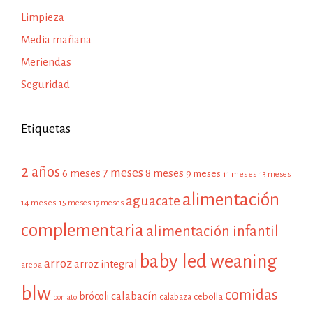
Limpieza
Media mañana
Meriendas
Seguridad
Etiquetas
2 años
7 meses
6 meses
8 meses
9 meses
11 meses
13 meses
alimentación
aguacate
14 meses
15 meses
17 meses
complementaria
alimentación infantil
baby led weaning
arroz
arroz integral
arepa
blw
comidas
calabacín
brócoli
cebolla
calabaza
boniato