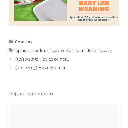
Categorías
Comidas
Etiquetas
14 meses
,
boloñesa
,
cubiertos
,
fuera de casa
,
uvas
(30/10/2015) Hoy de comer…
(01/11/2015) Hoy de comer…
Deja un comentario
Comentario