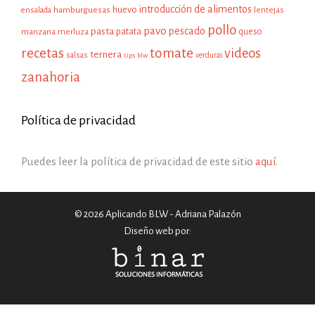
introducción de alimentos
huevo
hamburguesas
ensalada
lentejas
pollo
pavo
pescado
pasta
patata
manzana
queso
merluza
recetas
tomate
videos
ternera
salsas
tips blw
verduras
zanahoria
Política de privacidad
Puedes leer la política de privacidad de este sitio
aquí
.
© 2026 Aplicando BLW - Adriana Palazón
Diseño web por: