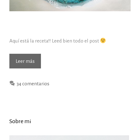
Aquí está la receta!! Leed bien todo el post
Receta
Leer más
de
tarta
34 comentarios
de
primer
cumpleaños
(sin
azúcar,
Sobre mi
sin
leche)