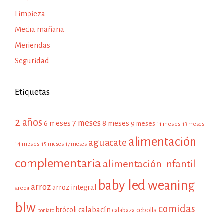
Limpieza
Media mañana
Meriendas
Seguridad
Etiquetas
2 años
7 meses
6 meses
8 meses
9 meses
11 meses
13 meses
alimentación
aguacate
14 meses
15 meses
17 meses
complementaria
alimentación infantil
baby led weaning
arroz
arroz integral
arepa
blw
comidas
calabacín
brócoli
cebolla
calabaza
boniato