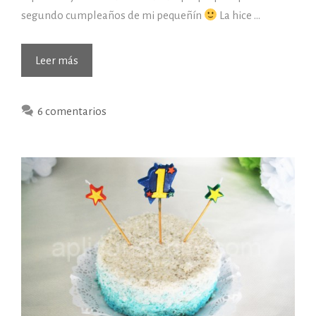
segundo cumpleaños de mi pequeñín
La hice …
Tarta
Leer más
de
cumpleaños
6 comentarios
sin
azúcar
y
sin
leche