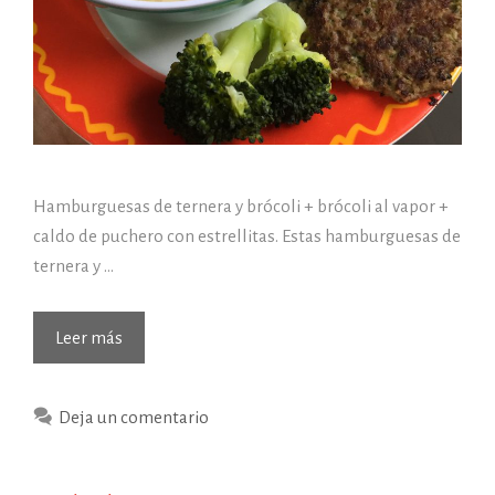
Hamburguesas de ternera y brócoli + brócoli al vapor +
caldo de puchero con estrellitas. Estas hamburguesas de
ternera y …
(02/02/2017)
Leer más
Hoy
de
Deja un comentario
comer…