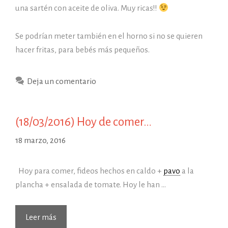
una sartén con aceite de oliva. Muy ricas!!
Se podrían meter también en el horno si no se quieren
hacer fritas, para bebés más pequeños.
Deja un comentario
(18/03/2016) Hoy de comer…
18 marzo, 2016
Hoy para comer, fideos hechos en caldo +
pavo
a la
plancha + ensalada de tomate. Hoy le han …
(18/03/2016)
Leer más