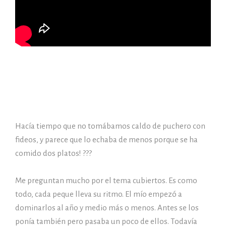
Hacía tiempo que no tomábamos caldo de puchero con
fideos, y parece que lo echaba de menos porque se ha
comido dos platos! ???
Me preguntan mucho por el tema cubiertos. Es como
todo, cada peque lleva su ritmo. El mío empezó a
dominarlos al año y medio más o menos. Antes se los
ponía también pero pasaba un poco de ellos. Todavía