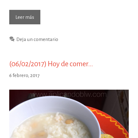
(24/09/2017)
Leer más
Hoy
para
Deja un comentario
cenar…
(06/02/2017) Hoy de comer…
6 febrero, 2017