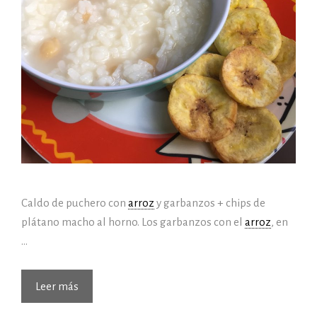
Caldo de puchero con
arroz
y garbanzos + chips de
plátano macho al horno. Los garbanzos con el
arroz
, en
…
(06/02/2017)
Leer más
Hoy