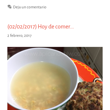
de
Deja un comentario
comer…
(02/02/2017) Hoy de comer…
2 febrero, 2017