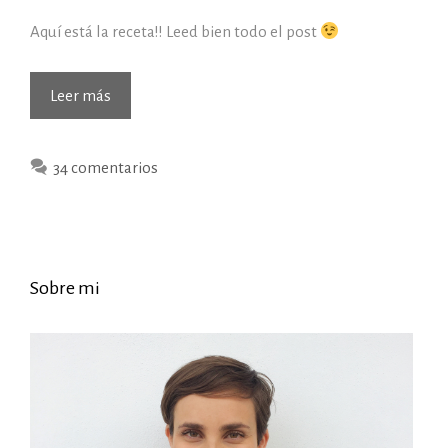
Aquí está la receta!! Leed bien todo el post
Receta
Leer más
de
tarta
34 comentarios
de
primer
cumpleaños
(sin
azúcar,
Sobre mi
sin
leche)