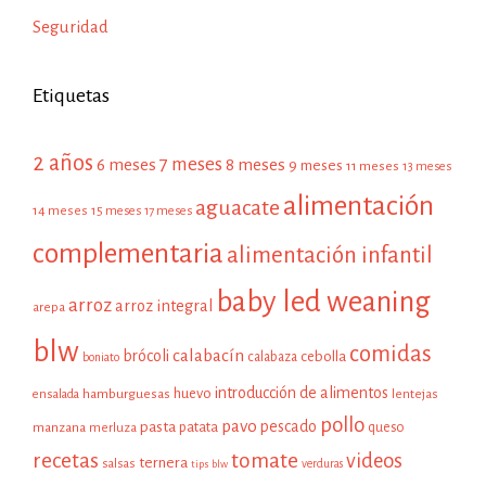
Seguridad
Etiquetas
2 años
7 meses
6 meses
8 meses
9 meses
11 meses
13 meses
alimentación
aguacate
14 meses
15 meses
17 meses
complementaria
alimentación infantil
baby led weaning
arroz
arroz integral
arepa
blw
comidas
calabacín
brócoli
cebolla
calabaza
boniato
introducción de alimentos
huevo
hamburguesas
ensalada
lentejas
pollo
pavo
pescado
pasta
patata
manzana
queso
merluza
recetas
tomate
videos
ternera
salsas
tips blw
verduras