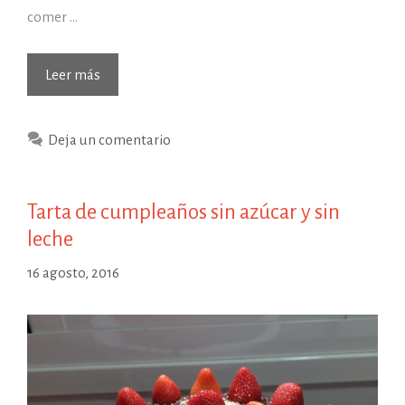
comer …
(24/08/2016)
Leer más
Hoy
de
Deja un comentario
comer…
Tarta de cumpleaños sin azúcar y sin
leche
16 agosto, 2016