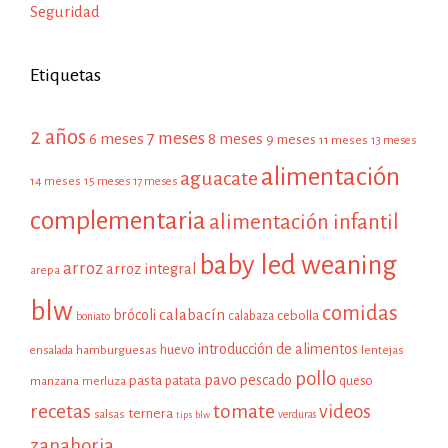
Seguridad
Etiquetas
2 años
7 meses
6 meses
8 meses
9 meses
11 meses
13 meses
alimentación
aguacate
14 meses
15 meses
17 meses
complementaria
alimentación infantil
baby led weaning
arroz
arroz integral
arepa
blw
comidas
calabacín
brócoli
cebolla
calabaza
boniato
introducción de alimentos
huevo
hamburguesas
ensalada
lentejas
pollo
pavo
pescado
pasta
patata
manzana
queso
merluza
recetas
tomate
videos
ternera
salsas
tips blw
verduras
zanahoria