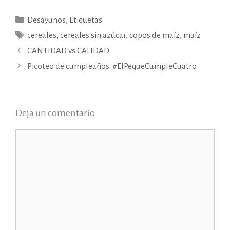
Categorías
Desayunos
,
Etiquetas
Etiquetas
cereales
,
cereales sin azúcar
,
copos de maíz
,
maíz
CANTIDAD vs CALIDAD
Picoteo de cumpleaños. #ElPequeCumpleCuatro
Deja un comentario
Comentario