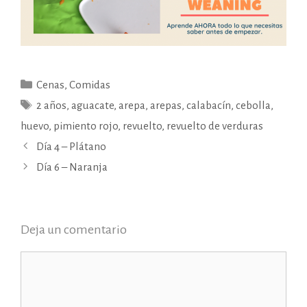
Categorías
Cenas
,
Comidas
Etiquetas
2 años
,
aguacate
,
arepa
,
arepas
,
calabacín
,
cebolla
,
huevo
,
pimiento rojo
,
revuelto
,
revuelto de verduras
Día 4 – Plátano
Día 6 – Naranja
Deja un comentario
Comentario