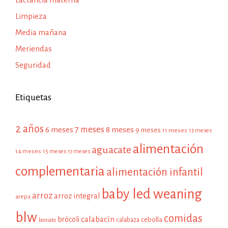
Limpieza
Media mañana
Meriendas
Seguridad
Etiquetas
2 años
7 meses
6 meses
8 meses
9 meses
11 meses
13 meses
alimentación
aguacate
14 meses
15 meses
17 meses
complementaria
alimentación infantil
baby led weaning
arroz
arroz integral
arepa
blw
comidas
calabacín
brócoli
cebolla
calabaza
boniato