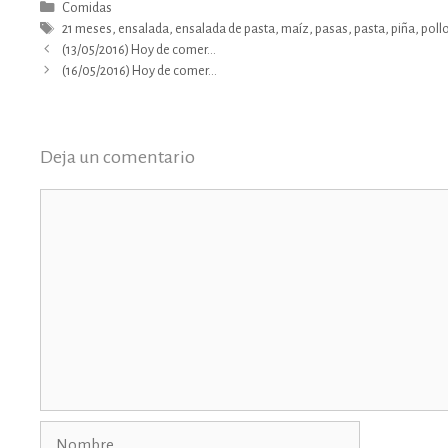
Categorías
Comidas
Etiquetas
21 meses
,
ensalada
,
ensalada de pasta
,
maíz
,
pasas
,
pasta
,
piña
,
poll
(13/05/2016) Hoy de comer…
(16/05/2016) Hoy de comer…
Deja un comentario
Comentario
Nombre