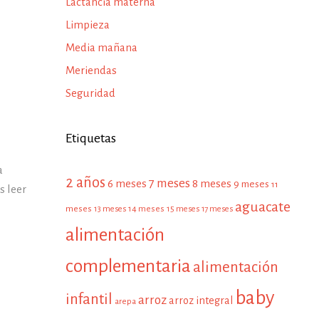
Lactancia materna
Limpieza
Media mañana
Meriendas
Seguridad
Etiquetas
a
2 años
7 meses
6 meses
8 meses
9 meses
11
 leer
aguacate
meses
13 meses
14 meses
15 meses
17 meses
alimentación
complementaria
alimentación
baby
infantil
arroz
arroz integral
arepa