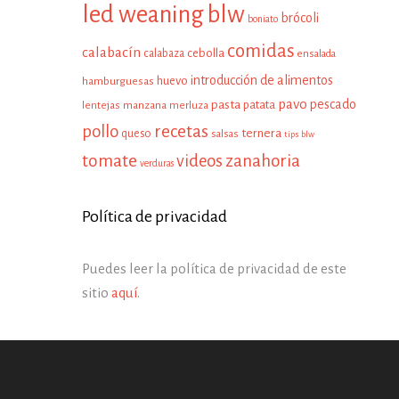
led weaning
blw
brócoli
boniato
comidas
calabacín
cebolla
calabaza
ensalada
introducción de alimentos
huevo
hamburguesas
pavo
pescado
pasta
patata
manzana
lentejas
merluza
pollo
recetas
ternera
queso
salsas
tips blw
tomate
zanahoria
videos
verduras
Política de privacidad
Puedes leer la política de privacidad de este
sitio
aquí
.