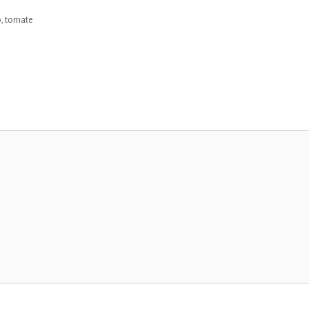
o
,
tomate