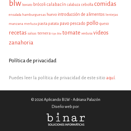
blw
comidas
calabacín
brócoli
cebolla
calabaza
boniato
introducción de alimentos
huevo
hamburguesas
ensalada
lentejas
pollo
pavo
pescado
pasta
patata
manzana
queso
merluza
recetas
tomate
videos
ternera
salsas
tips blw
verduras
zanahoria
Política de privacidad
Puedes leer la política de privacidad de este sitio
aquí
.
© 2026 Aplicando BLW - Adriana Palazón
Diseño web por: