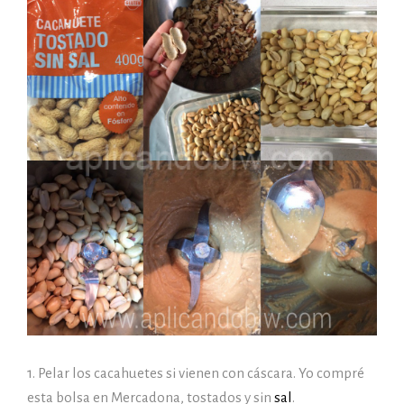
1. Pelar los cacahuetes si vienen con cáscara. Yo compré
esta bolsa en Mercadona, tostados y sin
sal
.