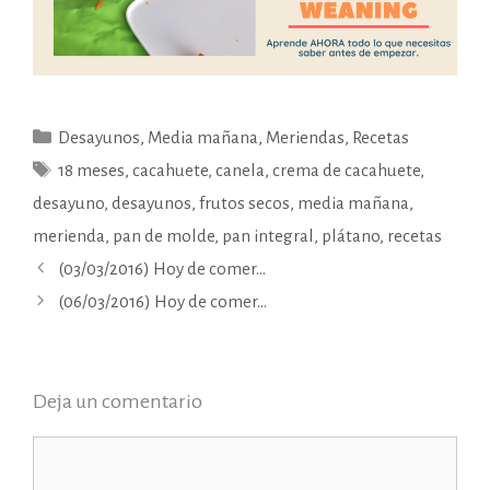
Categorías
Desayunos
,
Media mañana
,
Meriendas
,
Recetas
Etiquetas
18 meses
,
cacahuete
,
canela
,
crema de cacahuete
,
desayuno
,
desayunos
,
frutos secos
,
media mañana
,
merienda
,
pan de molde
,
pan integral
,
plátano
,
recetas
(03/03/2016) Hoy de comer…
(06/03/2016) Hoy de comer…
Deja un comentario
Comentario