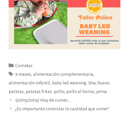
Categorías
Comidas
Etiquetas
9 meses
,
alimentación complementaria
,
alimentación infantil
,
baby led weaning
,
blw
,
huevo
,
patatas
,
patatas fritas
,
pollo
,
pollo al horno
,
yema
(20/05/2015) Hoy de comer…
¿Es importante controlar la cantidad que come?