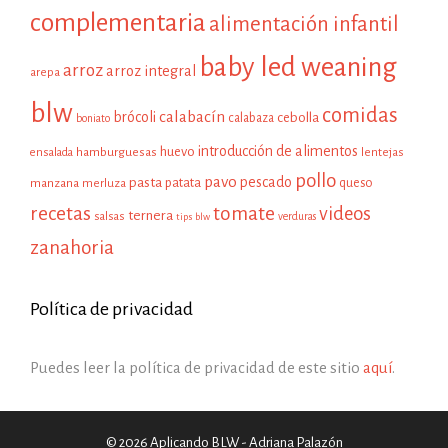
complementaria
alimentación infantil
baby led weaning
arroz
arroz integral
arepa
blw
comidas
calabacín
brócoli
cebolla
calabaza
boniato
introducción de alimentos
huevo
hamburguesas
ensalada
lentejas
pollo
pavo
pescado
pasta
patata
manzana
queso
merluza
recetas
tomate
videos
ternera
salsas
tips blw
verduras
zanahoria
Política de privacidad
Puedes leer la política de privacidad de este sitio
aquí
.
© 2026 Aplicando BLW - Adriana Palazón