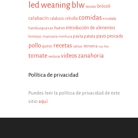
led weaning
blw
brócoli
boniato
comidas
calabacín
cebolla
calabaza
ensalada
introducción de alimentos
huevo
hamburguesas
pavo
pescado
pasta
patata
manzana
lentejas
merluza
pollo
recetas
ternera
queso
salsas
tips blw
tomate
zanahoria
videos
verduras
Política de privacidad
Puedes leer la política de privacidad de este
sitio
aquí
.