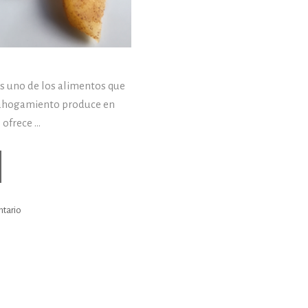
s uno de los alimentos que
 ahogamiento produce en
s ofrece …
ceta
nzana
ntario
croondas