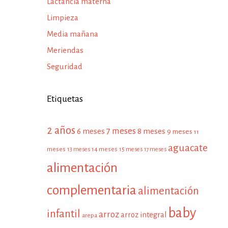
Lactancia materna
Limpieza
Media mañana
Meriendas
Seguridad
Etiquetas
2 años
7 meses
6 meses
8 meses
9 meses
11
aguacate
meses
13 meses
14 meses
15 meses
17 meses
alimentación
complementaria
alimentación
baby
infantil
arroz
arroz integral
arepa