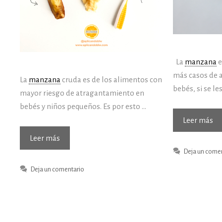
La
manzana
e
más casos de
La
manzana
cruda es de los alimentos con
bebés, si se le
mayor riesgo de atragantamiento en
bebés y niños pequeños. Es por esto …
Re
Leer más
de
Tres
Leer más
ma
formas
Deja un come
al
seguras
Deja un comentario
mi
de
ofrecer
manzana
–