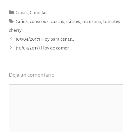
Categorías
Cenas
,
Comidas
Etiquetas
2años
,
couscous
,
cuscús
,
dátiles
,
manzana
,
tomates
cherry
(05/04/2017) Hoy para cenar…
(10/04/2017) Hoy de comer…
Deja un comentario
Comentario