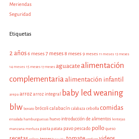
Meriendas
Seguridad
Etiquetas
2 años
7 meses
6 meses
8 meses
9 meses
11 meses
13 meses
alimentación
aguacate
14 meses
15 meses
17 meses
complementaria
alimentación infantil
baby led weaning
arroz
arroz integral
arepa
blw
comidas
calabacín
brócoli
cebolla
calabaza
boniato
introducción de alimentos
huevo
hamburguesas
ensalada
lentejas
pollo
pavo
pescado
pasta
patata
manzana
queso
merluza
recetas
tomate
videos
ternera