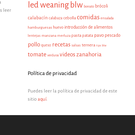
a
led weaning
blw
brócoli
boniato
 leer
comidas
calabacín
cebolla
calabaza
ensalada
introducción de alimentos
huevo
hamburguesas
pavo
pescado
pasta
patata
manzana
lentejas
merluza
pollo
recetas
ternera
queso
salsas
tips blw
tomate
zanahoria
videos
verduras
Política de privacidad
Puedes leer la política de privacidad de este
sitio
aquí
.