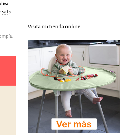
oliva
de
sal
y
Visita mi tienda online
rompía,