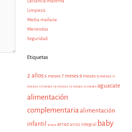
Lactancia materna
Limpieza
Media mañana
Meriendas
Seguridad
Etiquetas
2 años
7 meses
6 meses
8 meses
9 meses
11
aguacate
meses
13 meses
14 meses
15 meses
17 meses
alimentación
complementaria
alimentación
baby
infantil
arroz
arroz integral
arepa