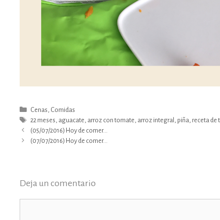
Categorías
Cenas
,
Comidas
Etiquetas
22 meses
,
aguacate
,
arroz con tomate
,
arroz integral
,
piña
,
receta de 
(05/07/2016) Hoy de comer…
(07/07/2016) Hoy de comer…
Deja un comentario
Comentario