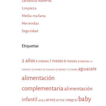
Lactancia materna
Limpieza
Media mañana
Meriendas
Seguridad
Etiquetas
2 años
7 meses
6 meses
8 meses
9 meses
11
aguacate
meses
13 meses
14 meses
15 meses
17 meses
alimentación
complementaria
alimentación
baby
infantil
arroz
arroz integral
arepa