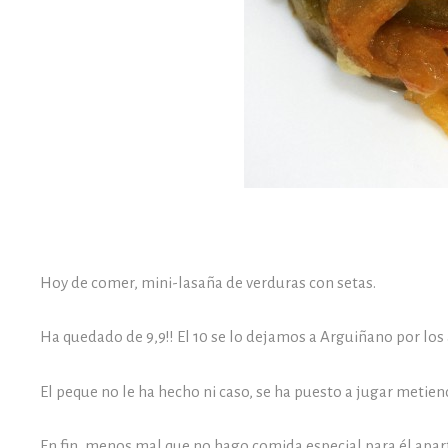
Hoy de comer, mini-lasaña de verduras con setas.
Ha quedado de 9,9!! El 10 se lo dejamos a Arguiñano por los
El peque no le ha hecho ni caso, se ha puesto a jugar metien
En fin, menos mal que no hago comida especial para él aparte