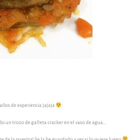
 años de experiencia jajaja
do un trozo de galleta cracker en el vaso de agua…
 de la nuestra! Se la he guardado a ver si lo quiere luego