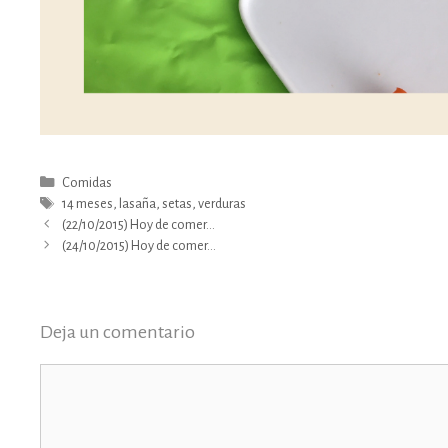
Categorías
Comidas
Etiquetas
14 meses
,
lasaña
,
setas
,
verduras
(22/10/2015) Hoy de comer…
(24/10/2015) Hoy de comer…
Deja un comentario
Comentario