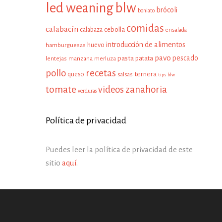
led weaning
blw
brócoli
boniato
comidas
calabacín
cebolla
calabaza
ensalada
introducción de alimentos
huevo
hamburguesas
pavo
pescado
pasta
patata
manzana
lentejas
merluza
pollo
recetas
ternera
queso
salsas
tips blw
tomate
zanahoria
videos
verduras
Política de privacidad
Puedes leer la política de privacidad de este
sitio
aquí
.