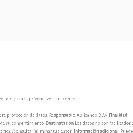
egador para la próxima vez que comente.
re protección de datos:
Responsable:
Aplicando BLW.
Finalidad:
y da su consentimiento.
Destinatarios:
Los datos no son facilitados 
tificar/consultar/eliminar tus datos.
Información adicional:
Puedes