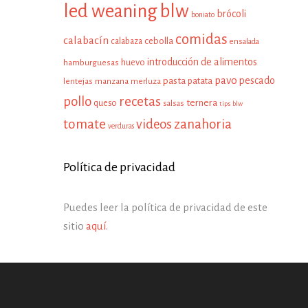
led weaning
blw
brócoli
boniato
comidas
calabacín
cebolla
calabaza
ensalada
introducción de alimentos
huevo
hamburguesas
pavo
pescado
pasta
patata
manzana
lentejas
merluza
pollo
recetas
ternera
queso
salsas
tips blw
tomate
zanahoria
videos
verduras
Política de privacidad
Puedes leer la política de privacidad de este
sitio
aquí
.