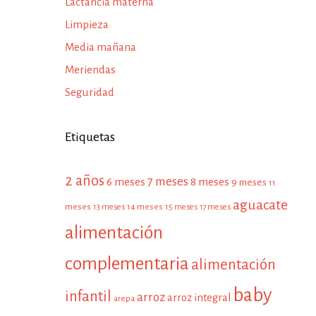
Lactancia materna
Limpieza
Media mañana
Meriendas
Seguridad
Etiquetas
2 años
7 meses
6 meses
8 meses
9 meses
11
aguacate
meses
13 meses
14 meses
15 meses
17 meses
alimentación
complementaria
alimentación
baby
infantil
arroz
arroz integral
arepa