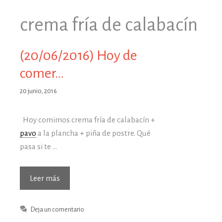
crema fría de calabacín
(20/06/2016) Hoy de
comer…
20 junio, 2016
Hoy comimos crema fría de calabacín +
pavo
a la plancha + piña de postre. Qué
pasa si te …
(20/06/2016)
Leer más
Hoy
de
Deja un comentario
comer…