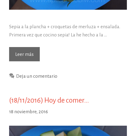
Sepia a la plancha + croquetas de merluza + ensalada.
Primera vez que cocino sepia! La he hecho a la …
(07/02/2017)
Leer más
Hoy
de
Deja un comentario
comer…
(18/11/2016) Hoy de comer…
18 noviembre, 2016