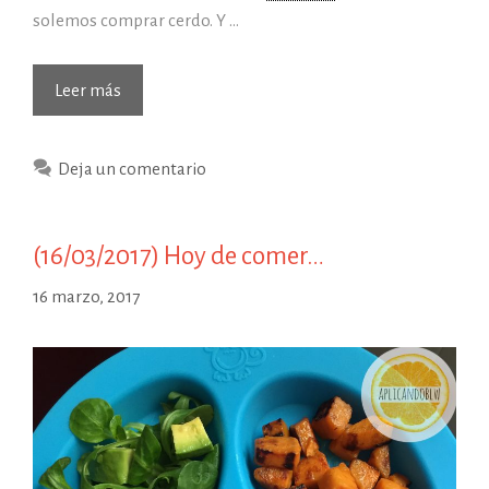
solemos comprar cerdo. Y …
(10/04/2017)
Leer más
Hoy
de
Deja un comentario
comer…
(16/03/2017) Hoy de comer…
16 marzo, 2017