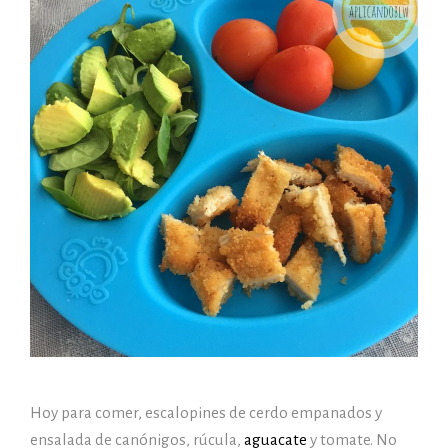
Hoy para comer, escalopines de cerdo empanados y
ensalada de canónigos, rúcula,
aguacate
y tomate. No