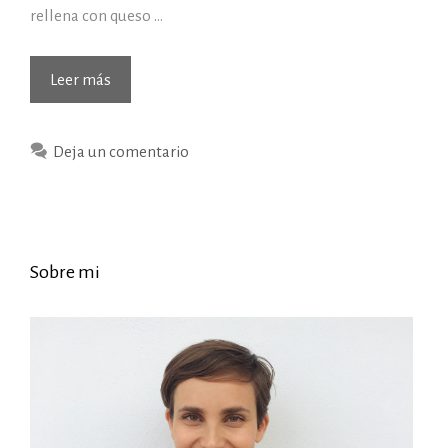
rellena con queso …
(18/11/2016)
Leer más
Hoy
de
Deja un comentario
comer…
Sobre mi