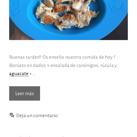
Buenas tardes!! Os enseño nuestra comida de hoy ?
Boniato en dados + ensalada de canónigos, rúcula y
aguacate
+ …
(10/03/2017)
Leer más
Hoy
de
Deja un comentario
comer…