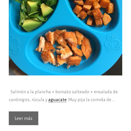
Salmón a la plancha + boniato salteado + ensalada de
canónigos, rúcula y
aguacate
. Muy pija la comida de …
(16/03/2017)
Leer más
Hoy