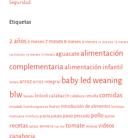
Seguridad
Etiquetas
2 años
7 meses
6 meses
8 meses
9 meses
11 meses
13 meses
alimentación
aguacate
14 meses
15 meses
17 meses
complementaria
alimentación infantil
baby led weaning
arroz
arroz integral
arepa
blw
comidas
calabacín
brócoli
cebolla
calabaza
boniato
introducción de alimentos
huevo
hamburguesas
ensalada
lentejas
pollo
pavo
pescado
pasta
patata
manzana
queso
merluza
recetas
tomate
videos
ternera
salsas
tips blw
verduras
zanahoria