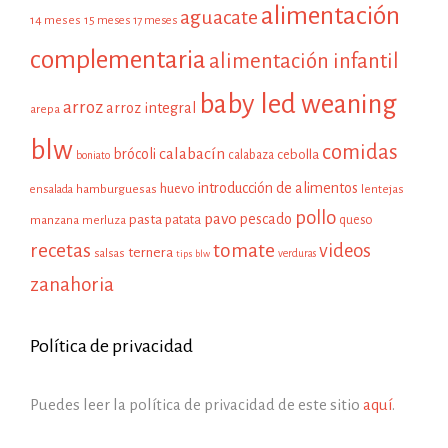
alimentación
aguacate
14 meses
15 meses
17 meses
complementaria
alimentación infantil
baby led weaning
arroz
arroz integral
arepa
blw
comidas
calabacín
brócoli
cebolla
calabaza
boniato
introducción de alimentos
huevo
hamburguesas
ensalada
lentejas
pollo
pavo
pescado
pasta
patata
manzana
queso
merluza
recetas
tomate
videos
ternera
salsas
tips blw
verduras
zanahoria
Política de privacidad
Puedes leer la política de privacidad de este sitio
aquí
.