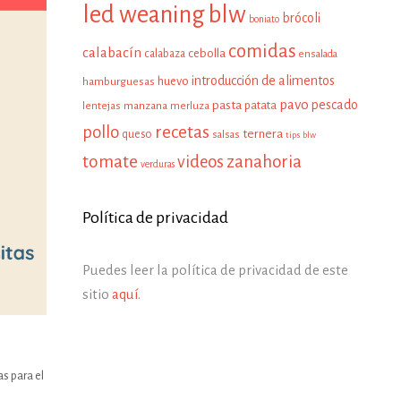
led weaning
blw
brócoli
boniato
comidas
calabacín
cebolla
calabaza
ensalada
introducción de alimentos
huevo
hamburguesas
pavo
pescado
pasta
patata
manzana
lentejas
merluza
pollo
recetas
ternera
queso
salsas
tips blw
tomate
zanahoria
videos
verduras
Política de privacidad
Puedes leer la política de privacidad de este
sitio
aquí
.
as para el