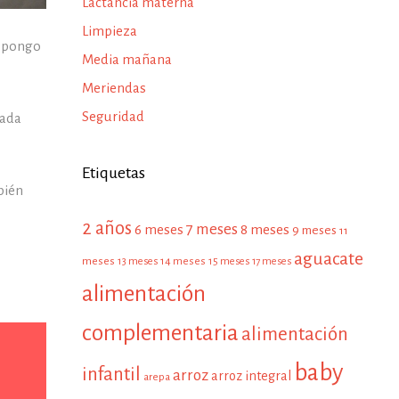
Lactancia materna
Limpieza
s pongo
Media mañana
Meriendas
Seguridad
nada
Etiquetas
bién
2 años
7 meses
6 meses
8 meses
9 meses
11
aguacate
meses
13 meses
14 meses
15 meses
17 meses
alimentación
complementaria
alimentación
baby
infantil
arroz
arroz integral
arepa