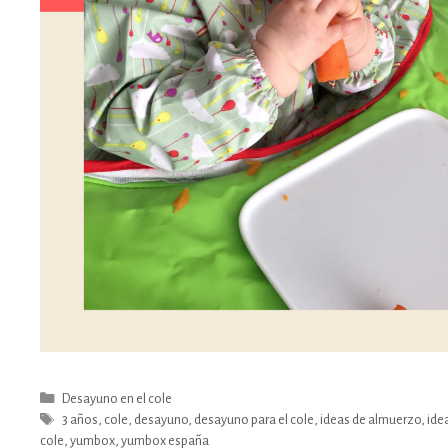
Categorías
Desayuno en el cole
Etiquetas
3 años
,
cole
,
desayuno
,
desayuno para el cole
,
ideas de almuerzo
,
ide
cole
,
yumbox
,
yumbox españa