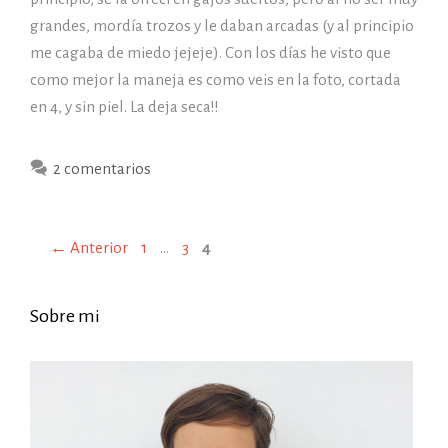
grandes, mordía trozos y le daban arcadas (y al principio
me cagaba de miedo jejeje). Con los días he visto que
como mejor la maneja es como veis en la foto, cortada
en 4, y sin piel. La deja seca!!
2 comentarios
Página
Página
Página
←
Anterior
1
…
3
4
Sobre mi