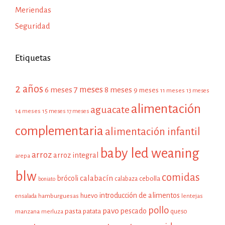
Meriendas
Seguridad
Etiquetas
2 años
7 meses
6 meses
8 meses
9 meses
11 meses
13 meses
alimentación
aguacate
14 meses
15 meses
17 meses
complementaria
alimentación infantil
baby led weaning
arroz
arroz integral
arepa
blw
comidas
calabacín
brócoli
cebolla
calabaza
boniato
introducción de alimentos
huevo
hamburguesas
ensalada
lentejas
pollo
pavo
pescado
pasta
patata
manzana
queso
merluza