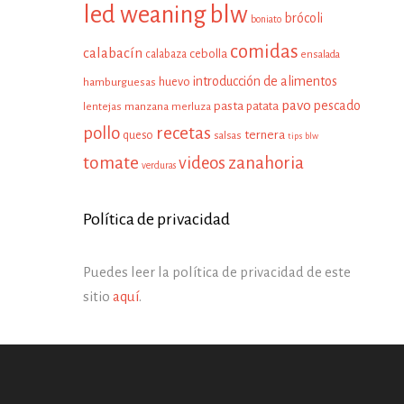
led weaning
blw
brócoli
boniato
comidas
calabacín
cebolla
calabaza
ensalada
introducción de alimentos
huevo
hamburguesas
pavo
pescado
pasta
patata
manzana
lentejas
merluza
pollo
recetas
ternera
queso
salsas
tips blw
tomate
zanahoria
videos
verduras
Política de privacidad
Puedes leer la política de privacidad de este
sitio
aquí
.