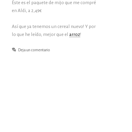
Éste es el paquete de mijo que me compré
en Aldi, a 2,49
€
Así que ya tenemos un cereal nuevo! Y por
lo que he leído, mejor que el
arroz
!
Deja un comentario