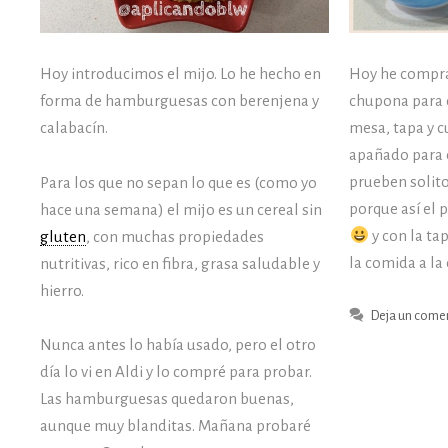
Hoy introducimos el mijo. Lo he hecho en
Hoy he compra
forma de hamburguesas con berenjena y
chupona para q
calabacín.
mesa, tapa y c
apañado para 
prueben solito
Para los que no sepan lo que es (como yo
porque así el
hace una semana) el mijo es un cereal sin
y con la ta
gluten
, con muchas propiedades
la comida a la 
nutritivas, rico en fibra, grasa saludable y
hierro.
Deja un come
Nunca antes lo había usado, pero el otro
día lo vi en Aldi y lo compré para probar.
Las hamburguesas quedaron buenas,
aunque muy blanditas. Mañana probaré